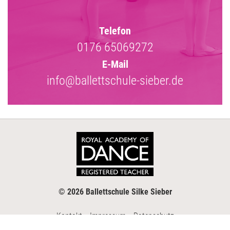
Telefon
0176 65069272
E-Mail
info@ballettschule-sieber.de
©
2026 Ballettschule Silke Sieber
Kontakt
Impressum
Datenschutz